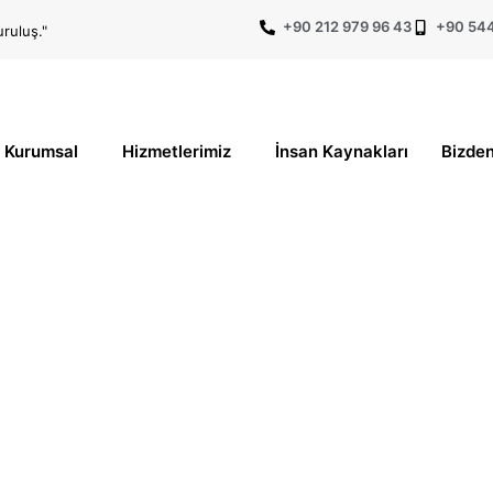
+90 212 979 96 43
+90 544
ruluş."
Kurumsal
Hizmetlerimiz
İnsan Kaynakları
Bizden
zel Güvenlik Nasıl Olunu
Özel Güvenlik Nasıl Olunur?