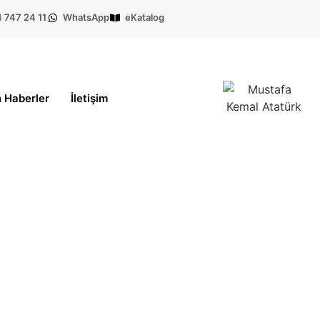
 747 24 11
WhatsApp
eKatalog
 Haberler
İletişim
r?